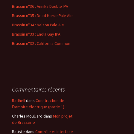
c
Brassin n°36 : Annika Double IPA
h
Brassin n°35 : Dead Horse Pale Ale
e
r
Brassin n°34 : Nelson Pale Ale
Brassin n°33 : Enola Gay IPA
:
Brassin n°32 : California Common
Commentaires récents
Radhell
dans
Construction de
l’armoire électrique (partie 1)
Charles Moulliard
dans
Mon projet
de Brasserie
Batiste
dans
Contrôle et Interface