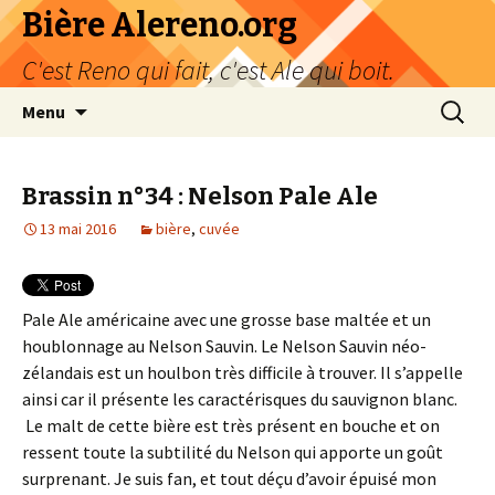
Bière Alereno.org
C'est Reno qui fait, c'est Ale qui boit.
Aller
Recherc
Menu
au
contenu
Brassin n°34 : Nelson Pale Ale
13 mai 2016
bière
,
cuvée
Pale Ale américaine avec une grosse base maltée et un
houblonnage au Nelson Sauvin. Le Nelson Sauvin néo-
zélandais est un houlbon très difficile à trouver. Il s’appelle
ainsi car il présente les caractérisques du sauvignon blanc.
Le malt de cette bière est très présent en bouche et on
ressent toute la subtilité du Nelson qui apporte un goût
surprenant. Je suis fan, et tout déçu d’avoir épuisé mon