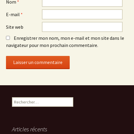
Nom
*
E-mail
*
Site web
Enregistrer mon nom, mon e-mail et mon site dans le
navigateur pour mon prochain commentaire.
R
e
c
h
e
Articles récents
r