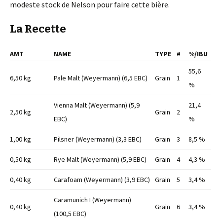
modeste stock de Nelson pour faire cette bière.
La Recette
AMT
NAME
TYPE
#
%/IBU
55,6
6,50 kg
Pale Malt (Weyermann) (6,5 EBC)
Grain
1
%
Vienna Malt (Weyermann) (5,9
21,4
2,50 kg
Grain
2
EBC)
%
1,00 kg
Pilsner (Weyermann) (3,3 EBC)
Grain
3
8,5 %
0,50 kg
Rye Malt (Weyermann) (5,9 EBC)
Grain
4
4,3 %
0,40 kg
Carafoam (Weyermann) (3,9 EBC)
Grain
5
3,4 %
Caramunich I (Weyermann)
0,40 kg
Grain
6
3,4 %
(100,5 EBC)