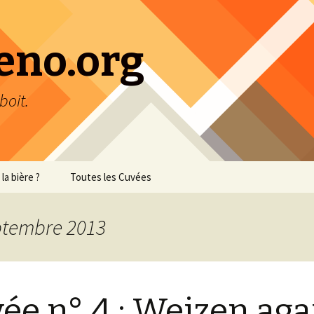
eno.org
boit.
la bière ?
Toutes les Cuvées
eptembre 2013
ée n° 4 : Weizen aga