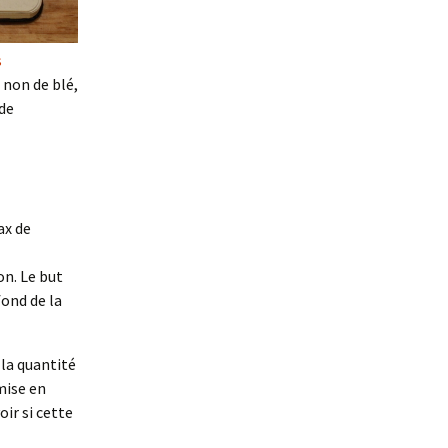
s
 non de blé,
ide
ax de
n. Le but
fond de la
 la quantité
mise en
oir si cette