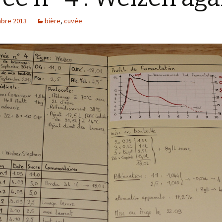
bre 2013
bière
,
cuvée