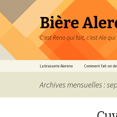
Bière Aler
C'est Reno qui fait, c'est Ale qui 
Aller
La brasserie Alereno
Comment fait-on de 
au
contenu
Mon projet de Brasserie
Archives mensuelles : s
Assemblage de la cuve
d’eau chaude
Assemblage de la cuve
matière
Cuv