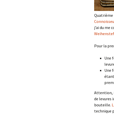
Quatrième c
Connoisseu
j’ai du me c
Weihenste
Pour la pre
Une f
levure
Une f
étant
premi
Attention, 
de levures 
bouteille.
L
technique p