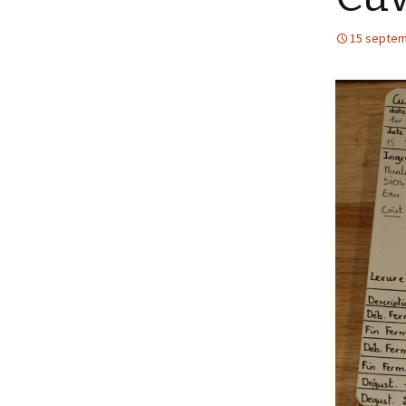
Assemblage de la cuve
d’ébullition
15 septem
Construction des sondes
de température
Construction de l’armoire
électrique (partie 1)
Construction de l’armoire
électrique (partie 2)
Contrôle et Interface
Assemblage final
Appel d’offre