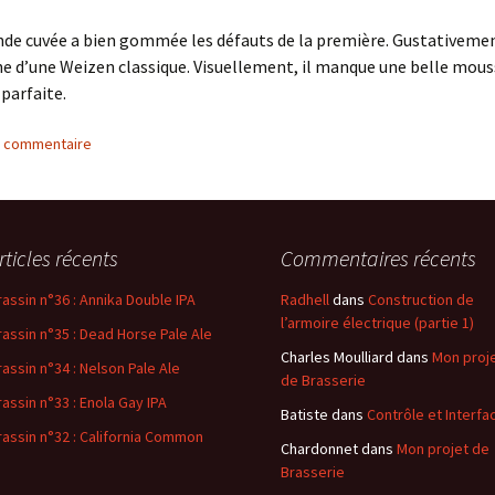
nde cuvée a bien gommée les défauts de la première. Gustativeme
e d’une Weizen classique. Visuellement, il manque une belle mous
 parfaite.
n commentaire
rticles récents
Commentaires récents
rassin n°36 : Annika Double IPA
Radhell
dans
Construction de
l’armoire électrique (partie 1)
rassin n°35 : Dead Horse Pale Ale
Charles Moulliard
dans
Mon proj
rassin n°34 : Nelson Pale Ale
de Brasserie
rassin n°33 : Enola Gay IPA
Batiste
dans
Contrôle et Interfa
rassin n°32 : California Common
Chardonnet
dans
Mon projet de
Brasserie