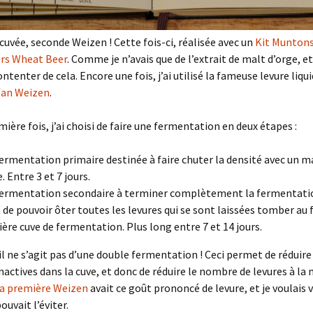
uvée, seconde Weizen ! Cette fois-ci, réalisée avec un
Kit Munton
rs Wheat Beer
. Comme je n’avais que de l’extrait de malt d’orge, et
ontenter de cela. Encore une fois, j’ai utilisé la fameuse levure liqu
fan Weizen
.
mière fois, j’ai choisi de faire une fermentation en deux étapes :
ermentation primaire destinée à faire chuter la densité avec un m
. Entre 3 et 7 jours.
ermentation secondaire à terminer complètement la fermentatio
 de pouvoir ôter toutes les levures qui se sont laissées tomber au 
ère cuve de fermentation. Plus long entre 7 et 14 jours.
il ne s’agit pas d’une double fermentation ! Ceci permet de réduire
inactives dans la cuve, et donc de réduire le nombre de levures à la 
a première Weizen
avait ce goût prononcé de levure, et je voulais v
ouvait l’éviter.