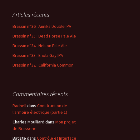
h
e
Articles récents
r
c
Brassin n°36 : Annika Double IPA
h
Brassin n°35 : Dead Horse Pale Ale
e
r
Brassin n°34 : Nelson Pale Ale
Brassin n°33 : Enola Gay IPA
:
Brassin n°32 : California Common
Commentaires récents
Radhell
dans
Construction de
l’armoire électrique (partie 1)
Charles Moulliard
dans
Mon projet
de Brasserie
Batiste
dans
Contrôle et Interface