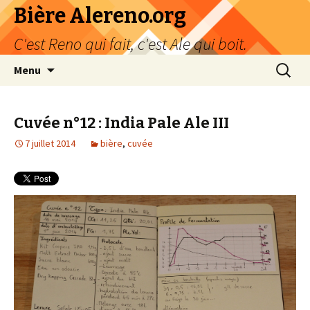
Bière Alereno.org
C'est Reno qui fait, c'est Ale qui boit.
Aller
Recherc
Menu
au
contenu
Cuvée n°12 : India Pale Ale III
7 juillet 2014
bière
,
cuvée