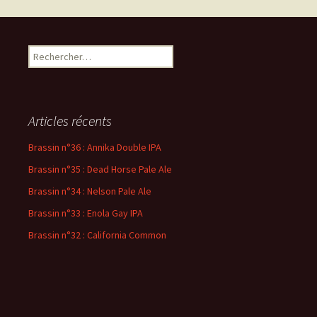
des
R
articles
e
c
h
e
Articles récents
r
c
Brassin n°36 : Annika Double IPA
h
Brassin n°35 : Dead Horse Pale Ale
e
r
Brassin n°34 : Nelson Pale Ale
Brassin n°33 : Enola Gay IPA
:
Brassin n°32 : California Common