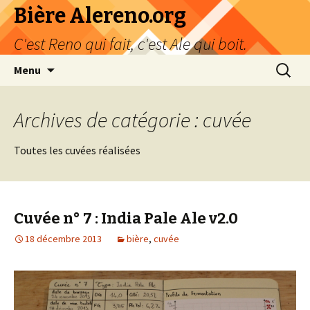
Bière Alereno.org
C'est Reno qui fait, c'est Ale qui boit.
Aller
Recherc
Menu
au
contenu
Archives de catégorie : cuvée
Toutes les cuvées réalisées
Cuvée n° 7 : India Pale Ale v2.0
18 décembre 2013
bière
,
cuvée